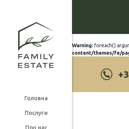
Warning
: foreach() argu
content/themes/fe/pa
+3
Головна
Послуги
Про нас