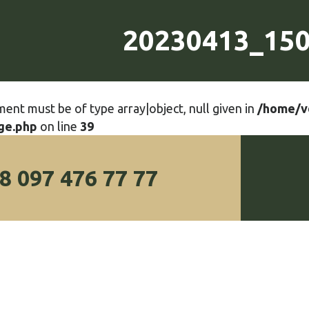
20230413_15
ment must be of type array|object, null given in
/home/v
ge.php
on line
39
8 097 476 77 77