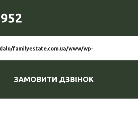
0952
dalo/familyestate.com.ua/www/wp-
ЗАМОВИТИ ДЗВІНОК