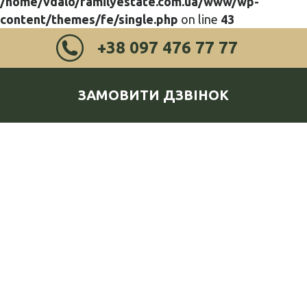
/home/vdalo/familyestate.com.ua/www/wp-
content/themes/fe/single.php
on line
43
+38 097 476 77 77
ЗАМОВИТИ ДЗВІНОК