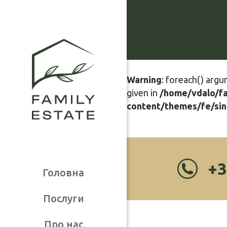
Warning
: foreach() argu
given in
/home/vdalo/f
content/themes/fe/sin
+3
Головна
Послуги
Про нас