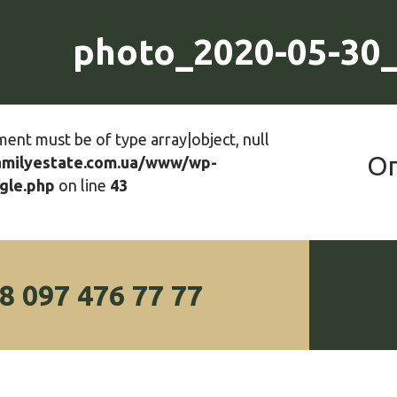
photo_2020-05-30_
ment must be of type array|object, null
О
amilyestate.com.ua/www/wp-
gle.php
on line
43
8 097 476 77 77