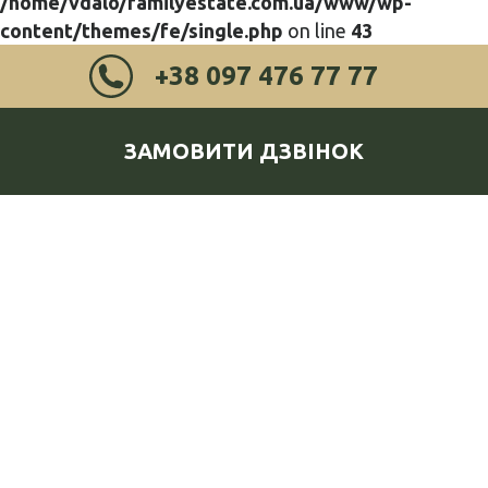
/home/vdalo/familyestate.com.ua/www/wp-
content/themes/fe/single.php
on line
43
+38 097 476 77 77
ЗАМОВИТИ ДЗВІНОК