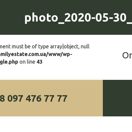
photo_2020-05-30_
ment must be of type array|object, null
О
amilyestate.com.ua/www/wp-
gle.php
on line
43
8 097 476 77 77