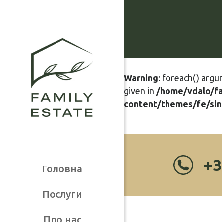
Warning
: foreach() argu
given in
/home/vdalo/f
content/themes/fe/sin
+3
Головна
Послуги
Про нас