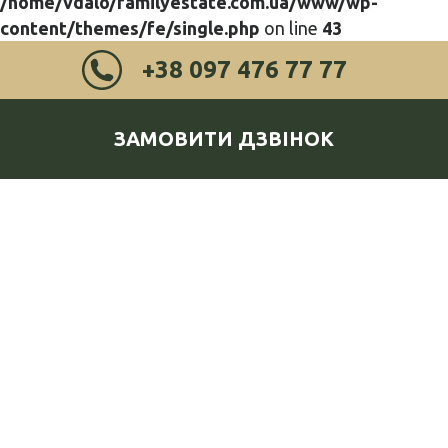
/home/vdalo/familyestate.com.ua/www/wp-
content/themes/fe/single.php
on line
43
+38 097 476 77 77
ЗАМОВИТИ ДЗВІНОК