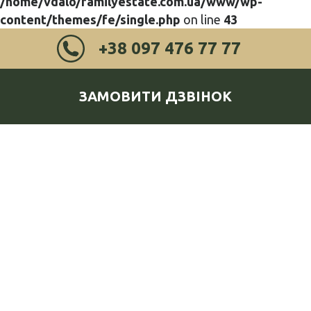
/home/vdalo/familyestate.com.ua/www/wp-
content/themes/fe/single.php
on line
43
+38 097 476 77 77
ЗАМОВИТИ ДЗВІНОК