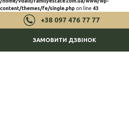
/home/vdalo/familyestate.com.ua/www/wp-
content/themes/fe/single.php
on line
43
+38 097 476 77 77
ЗАМОВИТИ ДЗВІНОК