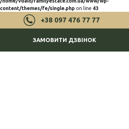
/home/vdalo/familyestate.com.ua/www/wp-
content/themes/fe/single.php
on line
43
+38 097 476 77 77
ЗАМОВИТИ ДЗВІНОК