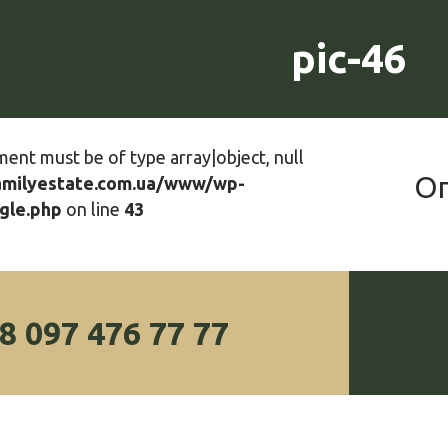
pic-46
ment must be of type array|object, null
О
amilyestate.com.ua/www/wp-
gle.php
on line
43
8 097 476 77 77