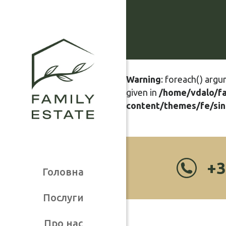
Warning
: foreach() argu
given in
/home/vdalo/f
content/themes/fe/sin
+3
Головна
Послуги
Про нас