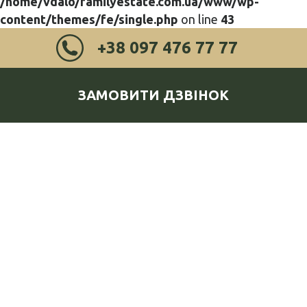
/home/vdalo/familyestate.com.ua/www/wp-
content/themes/fe/single.php
on line
43
+38 097 476 77 77
ЗАМОВИТИ ДЗВІНОК