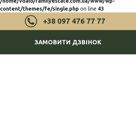
/home/vdalo/familyestate.com.ua/www/wp-
content/themes/fe/single.php
on line
43
+38 097 476 77 77
ЗАМОВИТИ ДЗВІНОК