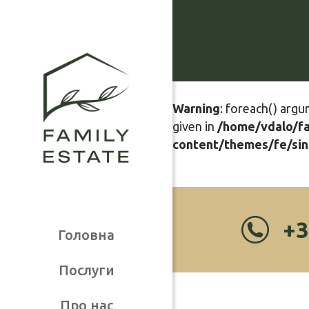
Warning
: foreach() argu
given in
/home/vdalo/f
content/themes/fe/sin
+3
Головна
Послуги
Про нас