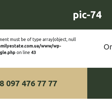
pic-74
ment must be of type array|object, null
О
amilyestate.com.ua/www/wp-
gle.php
on line
43
8 097 476 77 77