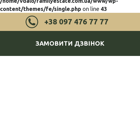
/home/vdalo/familyestate.com.ua/www/wp-
content/themes/fe/single.php
on line
43
+38 097 476 77 77
ЗАМОВИТИ ДЗВІНОК