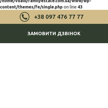
/home/vdalo/familyestate.com.ua/www/wp-
content/themes/fe/single.php
on line
43
+38 097 476 77 77
ЗАМОВИТИ ДЗВІНОК