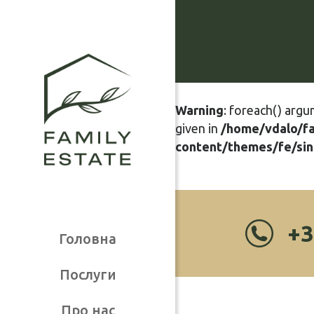
Warning
: foreach() argu
given in
/home/vdalo/f
content/themes/fe/sin
+3
Головна
Послуги
Про нас