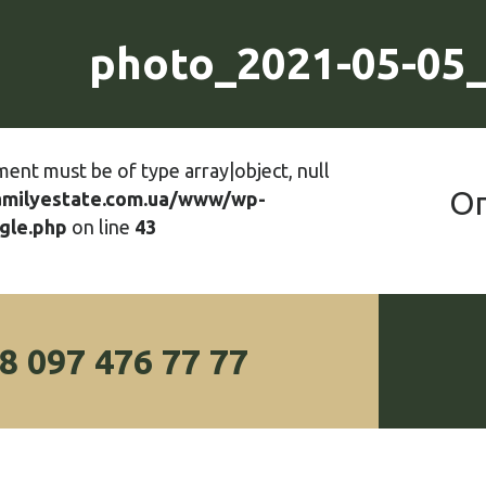
photo_2021-05-05_
ment must be of type array|object, null
О
amilyestate.com.ua/www/wp-
gle.php
on line
43
8 097 476 77 77