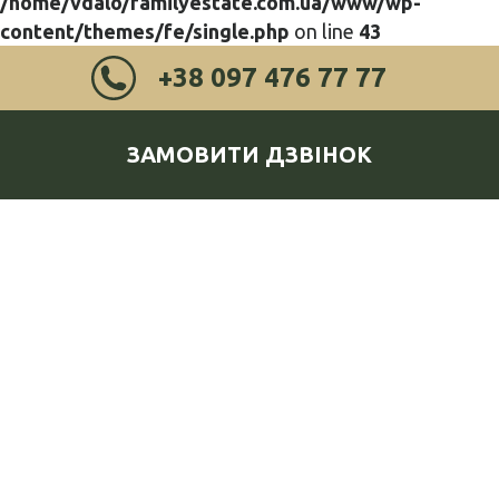
/home/vdalo/familyestate.com.ua/www/wp-
content/themes/fe/single.php
on line
43
+38 097 476 77 77
ЗАМОВИТИ ДЗВІНОК