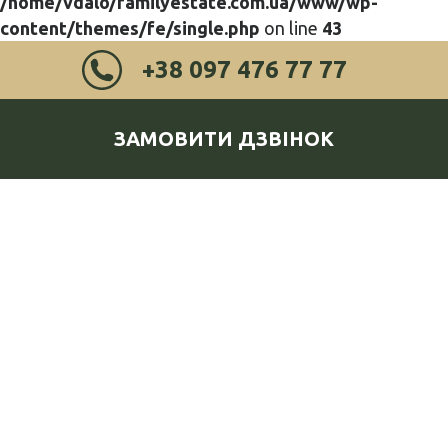
/home/vdalo/familyestate.com.ua/www/wp-
content/themes/fe/single.php
on line
43
+38 097 476 77 77
ЗАМОВИТИ ДЗВІНОК