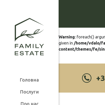
Warning
: foreach() argu
given in
/home/vdalo/f
content/themes/fe/sin
+3
Головна
Послуги
Про нас