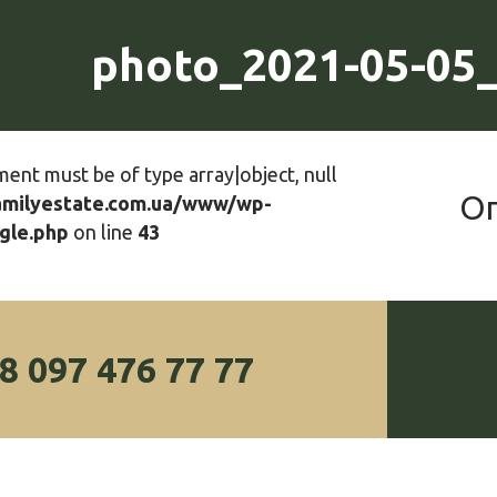
photo_2021-05-05_
ment must be of type array|object, null
О
amilyestate.com.ua/www/wp-
gle.php
on line
43
8 097 476 77 77