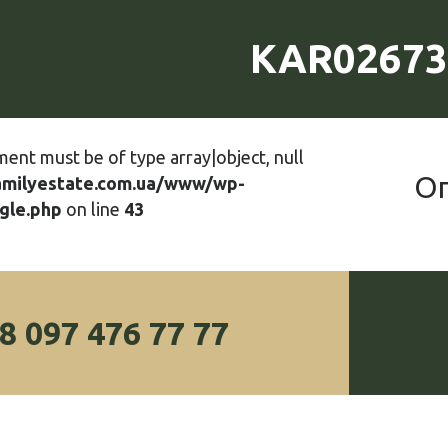
KAR02673
ment must be of type array|object, null
О
amilyestate.com.ua/www/wp-
gle.php
on line
43
8 097 476 77 77