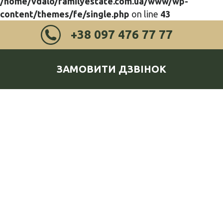
/home/vdalo/familyestate.com.ua/www/wp-
content/themes/fe/single.php
on line
43
+38 097 476 77 77
ЗАМОВИТИ ДЗВІНОК