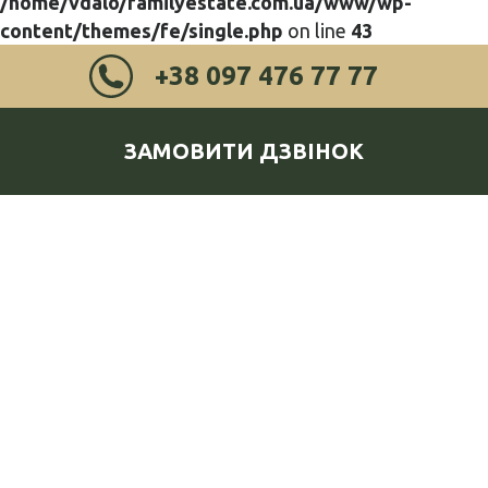
/home/vdalo/familyestate.com.ua/www/wp-
content/themes/fe/single.php
on line
43
+38 097 476 77 77
ЗАМОВИТИ ДЗВІНОК