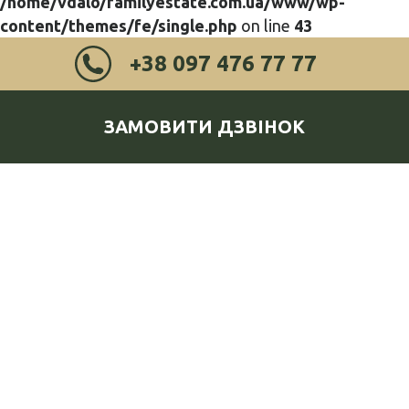
/home/vdalo/familyestate.com.ua/www/wp-
content/themes/fe/single.php
on line
43
+38 097 476 77 77
ЗАМОВИТИ ДЗВІНОК