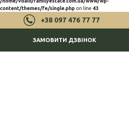
/home/vdalo/familyestate.com.ua/www/wp-
content/themes/fe/single.php
on line
43
+38 097 476 77 77
ЗАМОВИТИ ДЗВІНОК