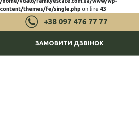
/home/vdalo/familyestate.com.ua/www/wp-
content/themes/fe/single.php
on line
43
+38 097 476 77 77
ЗАМОВИТИ ДЗВІНОК