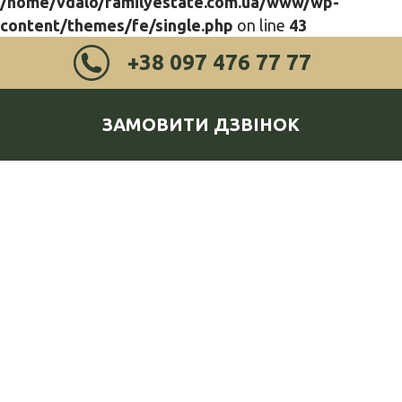
/home/vdalo/familyestate.com.ua/www/wp-
content/themes/fe/single.php
on line
43
+38 097 476 77 77
ЗАМОВИТИ ДЗВІНОК