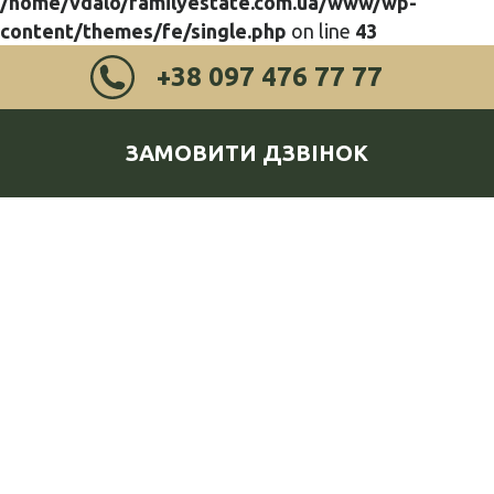
/home/vdalo/familyestate.com.ua/www/wp-
content/themes/fe/single.php
on line
43
+38 097 476 77 77
ЗАМОВИТИ ДЗВІНОК