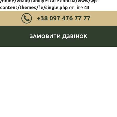
/home/vdalo/familyestate.com.ua/www/wp-
content/themes/fe/single.php
on line
43
+38 097 476 77 77
ЗАМОВИТИ ДЗВІНОК