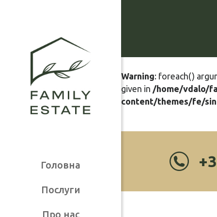
Warning
: foreach() argu
given in
/home/vdalo/f
content/themes/fe/sin
+3
Головна
Послуги
Про нас