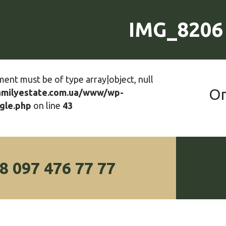
IMG_8206
ment must be of type array|object, null
О
amilyestate.com.ua/www/wp-
gle.php
on line
43
8 097 476 77 77