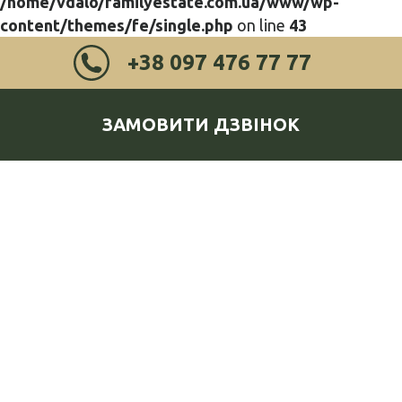
/home/vdalo/familyestate.com.ua/www/wp-
content/themes/fe/single.php
on line
43
+38 097 476 77 77
ЗАМОВИТИ ДЗВІНОК