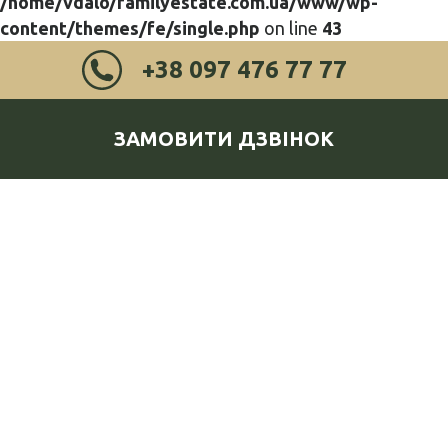
/home/vdalo/familyestate.com.ua/www/wp-
content/themes/fe/single.php
on line
43
+38 097 476 77 77
ЗАМОВИТИ ДЗВІНОК