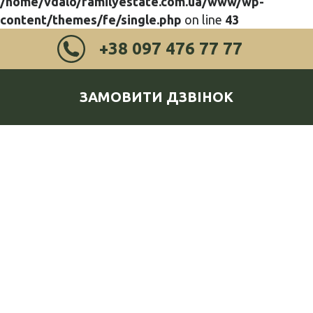
/home/vdalo/familyestate.com.ua/www/wp-
content/themes/fe/single.php
on line
43
+38 097 476 77 77
ЗАМОВИТИ ДЗВІНОК