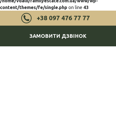
/home/vdalo/familyestate.com.ua/www/wp-
content/themes/fe/single.php
on line
43
+38 097 476 77 77
ЗАМОВИТИ ДЗВІНОК