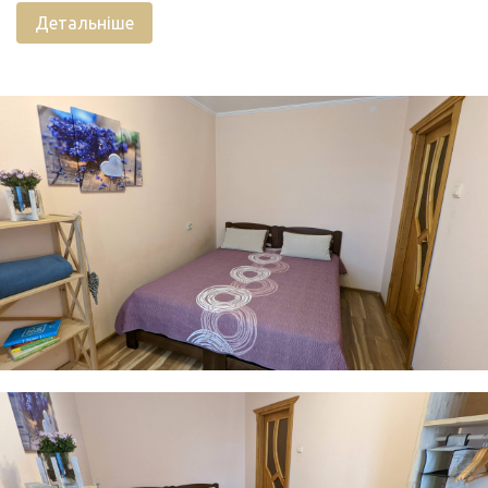
Розрахована на компанію від 1 до 5 гостей.
Детальніше
Квартира обладнана всім необхідним для
комфортного проживання, відпочинку або
відрядження.
Двоспальне ліжко з ортопедичним матрацом, за
потреби, перетворюється на два односпальних.
Також, двоспальний диван, якщо необхідно,
розкладається.
WiFi
Супутникове ТБ
Холодильник
Електрочайник
Мікрохвильова піч
Весь необхідний посуд
Пральна машина
Праска
Фен
Постільна білизна та рушники