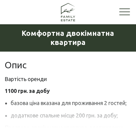
Комфортна двокімнатна
квартира
Опис
Вартість оренди
1100 грн. за добу
базова ціна вказана для проживання 2 гостей;
додаткове спальне місце 200 грн. за добу;
Простора двокімнатна квартира, розташована
поруч із Старим містом Кам’янця-Подільського.