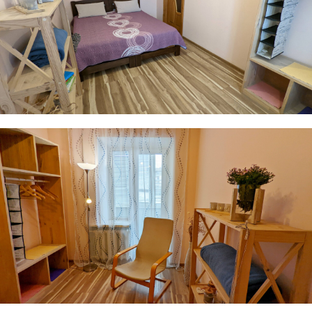
Ми підкажемо як цікаво і пізнавально спланувати
ваш відпочинок, щоб він залишив приємні емоції
та незабутні враження.
Звітні документи надаємо
На карті