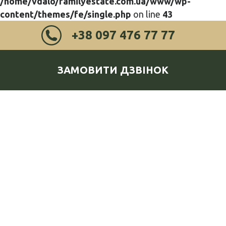
/home/vdalo/familyestate.com.ua/www/wp-
content/themes/fe/single.php
on line
43
+38 097 476 77 77
ЗАМОВИТИ ДЗВІНОК