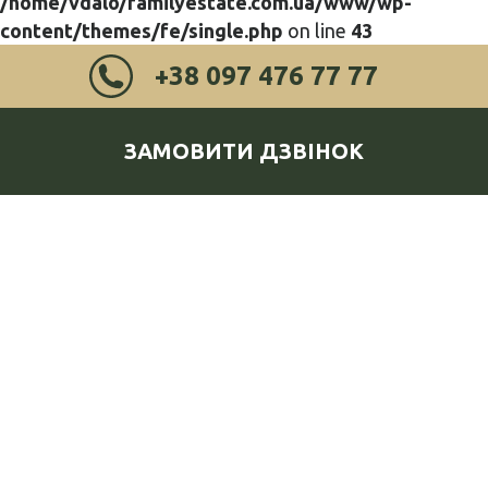
/home/vdalo/familyestate.com.ua/www/wp-
content/themes/fe/single.php
on line
43
+38 097 476 77 77
ЗАМОВИТИ ДЗВІНОК