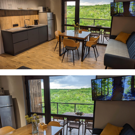
До історичної частини міста всього 10 хвилин на
авто. Поруч магазин і невеликий ринок.
Ми підкажемо як цікаво і пізнавально спланувати
ваш відпочинок, щоб він залишив приємні емоції
та незабутні враження.
Звітні документи надаємо.
Video
Player