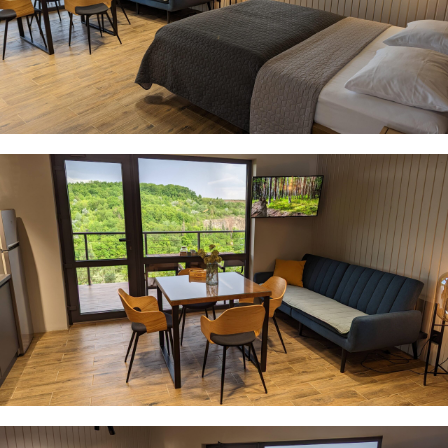
· Електрочайник
· Посуд
· Праска
· Фен
· Постільна білизна та рушники
· Власна мангальна зона з шампурами та дровами
Влітку та території маєтку працює відкритий
басейн.
Для вашого авто передбачено місце для
паркування.
Вдале розташування дає змогу нашим гостям
максимально насолодитися перевагами
усамітненого відпочинку у лоні природи.