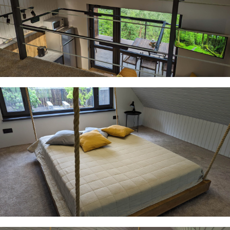
00:00
00:00
1.
K4 літо
0:39
На карті