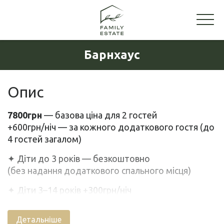
Барнхаус
Опис
7800грн
— базова ціна для 2 гостей
+600грн/ніч — за кожного додаткового гостя (до
4 гостей загалом)
✦ Діти до 3 років — безкоштовно
(без надання додаткового спального місця)
✦ Діти 3–14 років +300грн/ніч
⸻
Детальніше
Барнхаус (котедж К-4) із другим світлом на