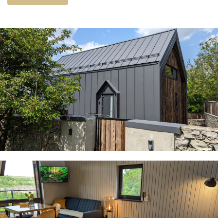
окремій закритій території.
Панорамні вікна, простора тераса, зона кухні (без
плити), санвузол з душовою, садові меблі й
мангал. Два комфортні ліжка з ортопедичними
матрацами (160*200см).
· WiFi
· Смарт TV
· Кондиціонер
· «Тепла підлога»
· Фільтрація питної води через зворотній осмос
· Бойлер
· Холодильник
· Мікрохвильова піч