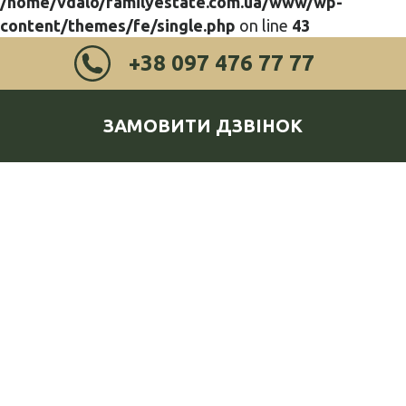
/home/vdalo/familyestate.com.ua/www/wp-
content/themes/fe/single.php
on line
43
+38 097 476 77 77
ЗАМОВИТИ ДЗВІНОК