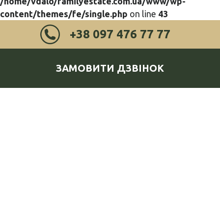
/home/vdalo/familyestate.com.ua/www/wp-
content/themes/fe/single.php
on line
43
+38 097 476 77 77
ЗАМОВИТИ ДЗВІНОК