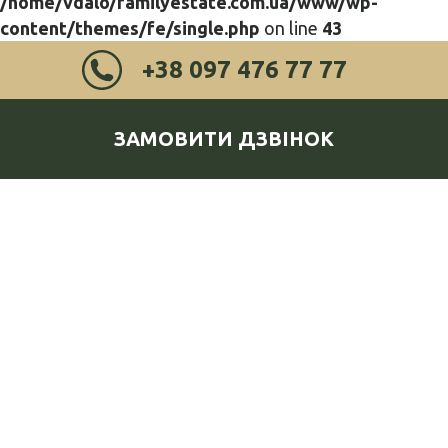
/home/vdalo/familyestate.com.ua/www/wp-
content/themes/fe/single.php
on line
43
+38 097 476 77 77
ЗАМОВИТИ ДЗВІНОК