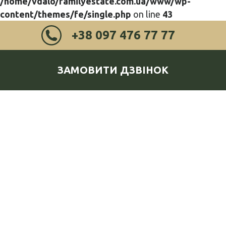
/home/vdalo/familyestate.com.ua/www/wp-
content/themes/fe/single.php
on line
43
+38 097 476 77 77
ЗАМОВИТИ ДЗВІНОК