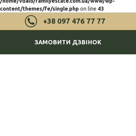
/home/vdalo/familyestate.com.ua/www/wp-
content/themes/fe/single.php
on line
43
+38 097 476 77 77
ЗАМОВИТИ ДЗВІНОК