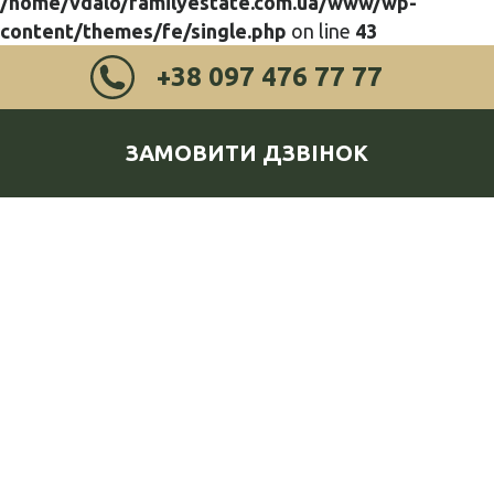
/home/vdalo/familyestate.com.ua/www/wp-
content/themes/fe/single.php
on line
43
+38 097 476 77 77
ЗАМОВИТИ ДЗВІНОК