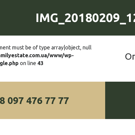
IMG_20180209_1
ment must be of type array|object, null
О
amilyestate.com.ua/www/wp-
gle.php
on line
43
8 097 476 77 77