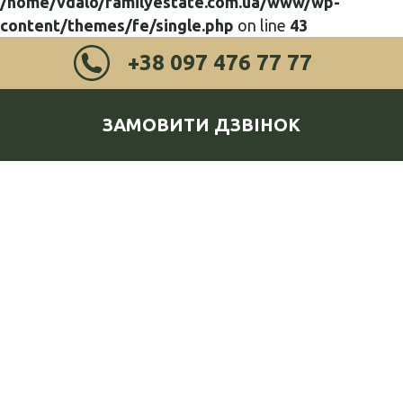
/home/vdalo/familyestate.com.ua/www/wp-
content/themes/fe/single.php
on line
43
+38 097 476 77 77
ЗАМОВИТИ ДЗВІНОК