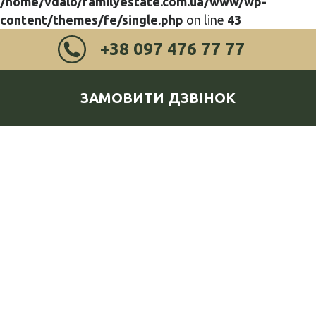
/home/vdalo/familyestate.com.ua/www/wp-
content/themes/fe/single.php
on line
43
+38 097 476 77 77
ЗАМОВИТИ ДЗВІНОК