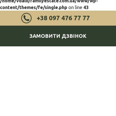
/home/vdalo/familyestate.com.ua/www/wp-
content/themes/fe/single.php
on line
43
+38 097 476 77 77
ЗАМОВИТИ ДЗВІНОК