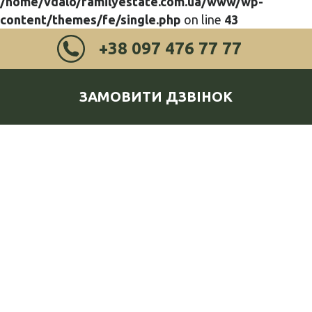
/home/vdalo/familyestate.com.ua/www/wp-
content/themes/fe/single.php
on line
43
+38 097 476 77 77
ЗАМОВИТИ ДЗВІНОК