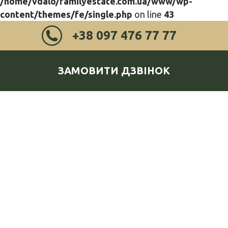
/home/vdalo/familyestate.com.ua/www/wp-
content/themes/fe/single.php
on line
43
+38 097 476 77 77
ЗАМОВИТИ ДЗВІНОК