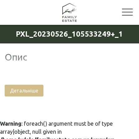
PXL_20230526_105533249+_1
Опис
Детальніше
Warning
: foreach() argument must be of type
array|object, null given in