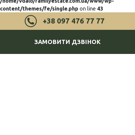
/home/vdalo/familyestate.com.ua/www/wp-
content/themes/fe/single.php
on line
43
+38 097 476 77 77
ЗАМОВИТИ ДЗВІНОК