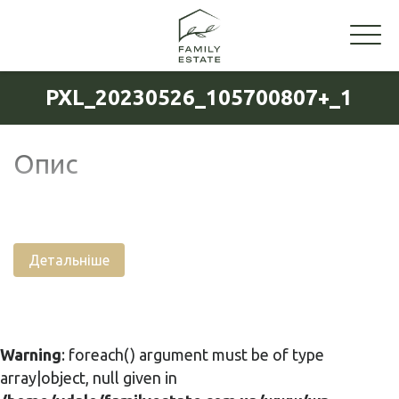
PXL_20230526_105700807+_1
Опис
Детальніше
Warning
: foreach() argument must be of type
array|object, null given in